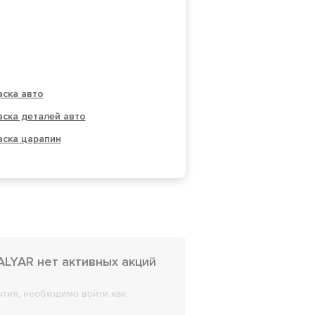
ска авто
ска деталей авто
аска царапин
ALYAR нет активных акций
тия, необходимо войти как