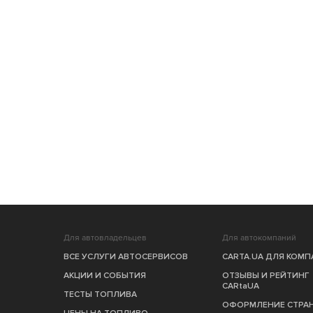
Для автовладельцев
Для автокомпаний
ВСЕ УСЛУГИ АВТОСЕРВИСОВ
CARTA.UA ДЛЯ КОМ
АКЦИИ И СОБЫТИЯ
ОТЗЫВЫ И РЕЙТИНГ
CARtaUA
ТЕСТЫ ТОПЛИВА
ОФОРМЛЕНИЕ СТРА