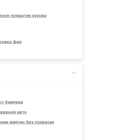
тное покрытие кузова
ровка фар
нт бампера
аврация авто
ние вмятин без покраски