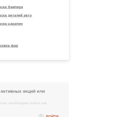
аска бампера
ска деталей авто
аска царапин
ровка фар
 активных акций или
тия, необходимо войти как
ВОЙТИ