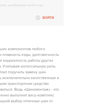
тия, необходимо войти как
ВОЙТИ
ших компонентов любого
 и плавность езды, долговечность
е корректность работы других
а. Учитывая колоссальную роль
стоит поручить замену шин
ть исключительно качественные и
ашем транспортном средстве
оваться. Ведь «Шиномонтаж» - это
венно выполнит весь комплекс
льшой выбор отличных шин от