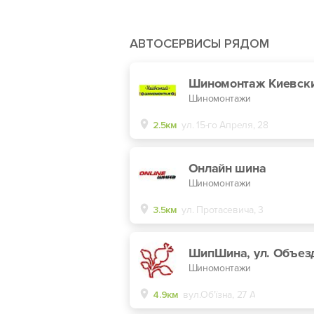
АВТОСЕРВИСЫ РЯДОМ
Шиномонтаж Киевск
Шиномонтажи
2.5км
ул. 15-го Апреля, 28
Онлайн шина
Шиномонтажи
3.5км
ул. Протасевича, 3
Шиномонтажи
4.9км
вул.Об'їзна, 27 А