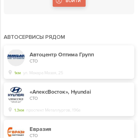
ВОЙТИ
АВТОСЕРВИСЫ РЯДОМ
Автоцентр Оптима Групп
СТО
1км
ул. Макара Мазая, 25
«АлексВосток», Hyundai
СТО
1.3км
проспект Металлургов, 196а
Евразия
СТО