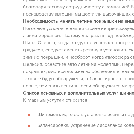
благодаря тесному сотрудничеству с компанией B
производству автошин мы достигли высочайших с
Необходимость менять летние покрышки на зим
Погодные условия в нашей стране непредсказуем
а зима морозной. Поэтому два раза в год необхо
Шина. Осенью, когда воздух не успевает прогреть
градусов, следует сменить резину и установить 
зимние покрышки, и наоборот, когда атмосфера ст
Цельсия, оснастите авто летними моделями. Перед
покрышек, мастера должны их обследовать, выяви
таковые будут обнаружены, отбалансировать, очис
новые, заменить вентиль, если обнаружатся мик
Список основных и дополнительных услуг шинно
К главным услугам относится:
Шиномонтаж, то есть установка резины на 
Балансировка, устранение дисбаланса коле