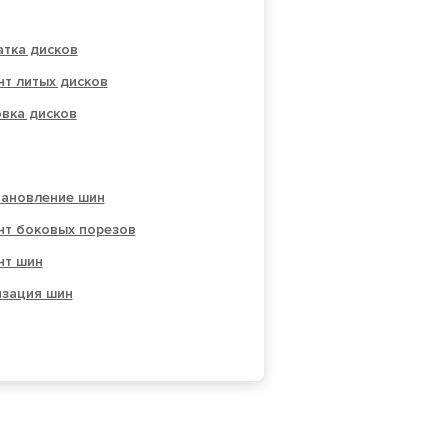
атка дисков
т литых дисков
вка дисков
тановление шин
нт боковых порезов
нт шин
изация шин