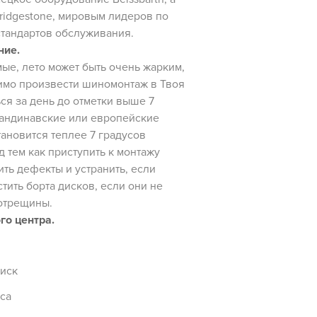
ridgestone, мировым лидеров по
тандартов обслуживания.
ние.
ые, лето может быть очень жарким,
димо произвести шиномонтаж в Твоя
ся за день до отметки выше 7
скандинавские или европейские
ановится теплее 7 градусов
 тем как приступить к монтажу
ть дефекты и устранить, если
тить борта дисков, если они не
ротрещины.
го центра.
диск
са