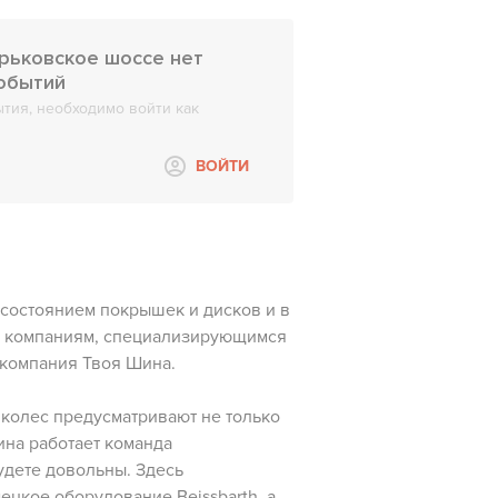
арьковское шоссе нет
событий
тия, необходимо войти как
ВОЙТИ
 состоянием покрышек и дисков и в
м компаниям, специализирующимся
 компания Твоя Шина.
колес предусматривают не только
ина работает команда
удете довольны. Здесь
цкое оборудование Beissbarth, а