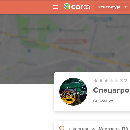
ВСЕ ГОРОДА
3.2
Спецагро
Автосалон
г. Харьков, ул. Морозова, 13б