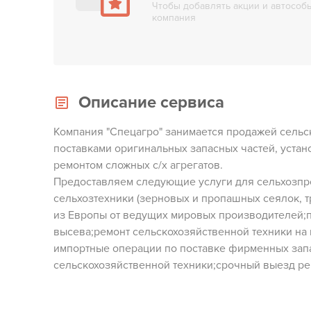
Чтобы добавлять акции и автособы
компания
Описание сервиса
Компания "Спецагро" занимается продажей сельс
поставками оригинальных запасных частей, устан
ремонтом сложных с/х агрегатов.
Предоставляем следующие услуги для сельхозпр
сельхозтехники (зерновых и пропашных сеялок, тр
из Европы от ведущих мировых производителей;п
высева;ремонт сельскохозяйственной техники на 
импортные операции по поставке фирменных зап
сельскохозяйственной техники;срочный выезд ре