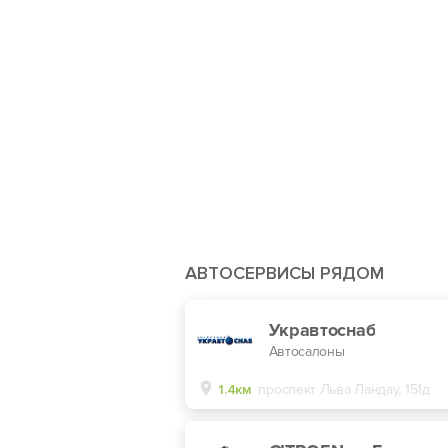
АВТОСЕРВИСЫ РЯДОМ
Укравтоснаб
Автосалоны
1.4км
проспект Льва Ландау, 151д