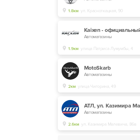
1.8км
ул. Красноткацкая, 90
Автомагазины
1.9км
улица Патриса Лумумбы, 4
MotoSkarb
Автомагазины
2км
улица Чигорина, 49
Автомагазины
2.6км
ул. Казимира Малевича, 86в