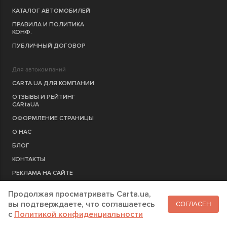
КАТАЛОГ АВТОМОБИЛЕЙ
ПРАВИЛА И ПОЛИТИКА
КОНФ.
ПУБЛИЧНЫЙ ДОГОВОР
Для автокомпаний
CARTA.UA ДЛЯ КОМПАНИИ
ОТЗЫВЫ И РЕЙТИНГ
CARtaUA
ОФОРМЛЕНИЕ СТРАНИЦЫ
О НАС
БЛОГ
КОНТАКТЫ
РЕКЛАМА НА САЙТЕ
Продолжая просматривать Carta.ua,
РЕГИСТРАЦИЯ
КОМПАНИЮ
вы подтверждаете, что соглашаетесь
СОГЛАСЕН
c
Политикой конфиденциальности