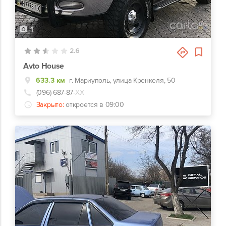
1
2.6
Avto House
633.3 км
г. Мариуполь, улица Кренкеля, 50
(096) 687-87-
ХХ
Закрыто:
откроется в 09:00