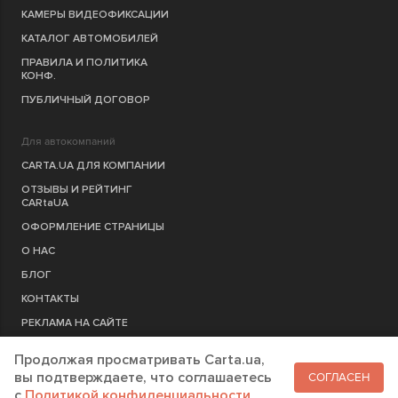
КАМЕРЫ ВИДЕОФИКСАЦИИ
КАТАЛОГ АВТОМОБИЛЕЙ
ПРАВИЛА И ПОЛИТИКА
КОНФ.
ПУБЛИЧНЫЙ ДОГОВОР
Для автокомпаний
CARTA.UA ДЛЯ КОМПАНИИ
ОТЗЫВЫ И РЕЙТИНГ
CARtaUA
ОФОРМЛЕНИЕ СТРАНИЦЫ
О НАС
БЛОГ
КОНТАКТЫ
РЕКЛАМА НА САЙТЕ
Продолжая просматривать Carta.ua,
РЕГИСТРАЦИЯ
КОМПАНИЮ
вы подтверждаете, что соглашаетесь
СОГЛАСЕН
c
Политикой конфиденциальности