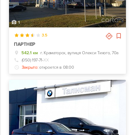
1
3.5
ПАРТНЕР
542.1 км
г. Краматорск, вулиця Олекси Тихого, 70а
(050) 197-71-
ХХ
Закрыто:
откроется в 08:00