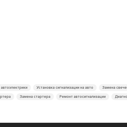
 автоэлектрики
Установка сигнализации на авто
Замена свече
артера
Замена стартера
Ремонт автосигнализации
Диагно