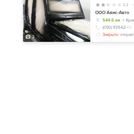
2.2
ООО Авис-Авто
544.6 км
г. Кр
(050) 939-62-
ХХ
Закрыто:
открое
3