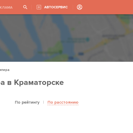
АВТОСЕРВИС
ЕКЛАМА
мпера
а в Краматорске
По рейтингу
|
По расстоянию