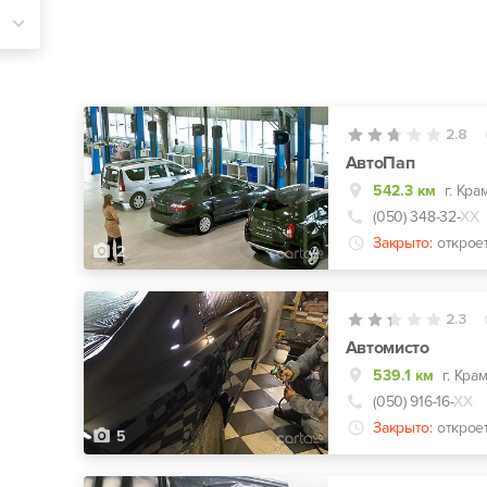
2.8
АвтоПап
542.3 км
(050) 348-32-
ХХ
Закрыто:
открое
2
2.3
Автомисто
539.1 км
г. Кра
(050) 916-16-
ХХ
Закрыто:
открое
5