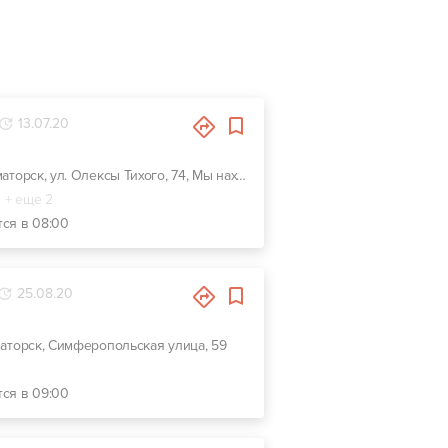
13.07.20
г. Краматорск, ул. Олексы Тихого, 74, Мы находимся в районе шлаковой горы, возле первого отделения Новой почты.
+ еще 2
тся в 08:00
25.08.20
маторск, Симферопольская улица, 59
тся в 09:00