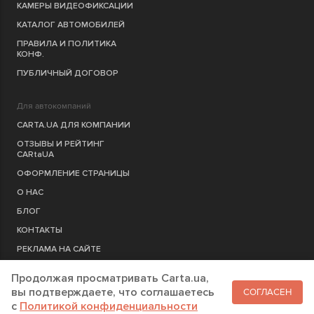
КАМЕРЫ ВИДЕОФИКСАЦИИ
КАТАЛОГ АВТОМОБИЛЕЙ
ПРАВИЛА И ПОЛИТИКА
КОНФ.
ПУБЛИЧНЫЙ ДОГОВОР
Для автокомпаний
CARTA.UA ДЛЯ КОМПАНИИ
ОТЗЫВЫ И РЕЙТИНГ
CARtaUA
ОФОРМЛЕНИЕ СТРАНИЦЫ
О НАС
БЛОГ
КОНТАКТЫ
РЕКЛАМА НА САЙТЕ
Продолжая просматривать Carta.ua,
РЕГИСТРАЦИЯ
КОМПАНИЮ
вы подтверждаете, что соглашаетесь
СОГЛАСЕН
c
Политикой конфиденциальности