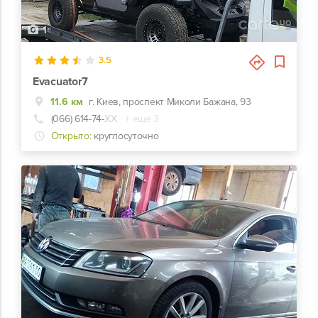
1
3.5
Evacuator7
11.6 км
г. Киев, проспект Миколи Бажана, 93
(066) 614-74-
ХХ
+ еще 3
Открыто:
круглосуточно