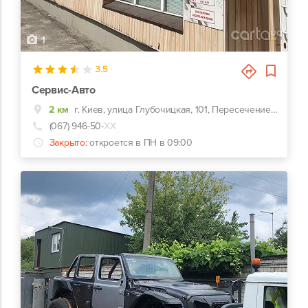
1
3.5
Сервис-Авто
2 км
г. Киев, улица Глубочицкая, 101, Пересечение Глубочицкая/ Нижний Вал
(067) 946-50-
ХХ
Закрыто:
откроется в ПН в 09:00