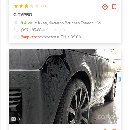
2.8
С-ТУРБО
8.4 км
г. Киев, бульвар Вацлава Гавела, 16а
(097) 185-88-
ХХ
+ еще 3
Закрыто:
откроется в ПН в 09:00
8