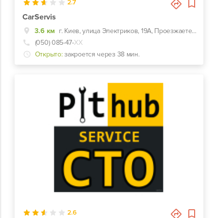
2.7
CarServis
3.6 км
г. Киев, улица Электриков, 19А, Проезжаете гаражный кооператив, справа фасад.
(050) 085-47-
ХХ
Открыто:
закроется через 38 мин.
0
2.6