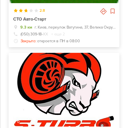
2.8
СТО Авто-Старт
9.3 км
г. Киев, переулок Ватутина, 37, Велика Окружна, З боку Теремків, Не доїжджаючи 300 метрів до Жулянського мосту
(050) 309-18-
ХХ
+ еще 2
Закрыто:
откроется в ПН в 08:00
0