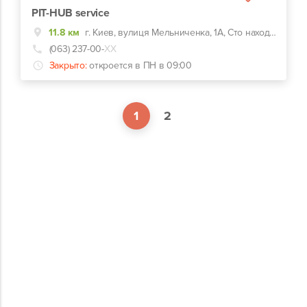
PIT-HUB service
11.8 км
г. Киев, вулиця Мельниченка, 1А, Сто находится между заправкой Шел и автомагазином Шарлота заезд за мойками.
(063) 237-00-
ХХ
Закрыто:
откроется в ПН в 09:00
1
2