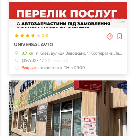
10
3.8
UNIVERSAL AVTO
3.7 км
г. Киев, вулиця Заводська, 1, Кооператив Лада «біля прохідної Шинного заводу
(097) 327-47-
ХХ
+ еще 2
Закрыто:
откроется в ПН в 09:00