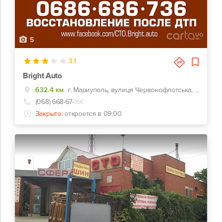
5
3.1
Bright Auto
632.4 км
г. Мариуполь, вулиця Червонофлотська, 194
(068) 668-67-
ХХ
Закрыто:
откроется в 09:00