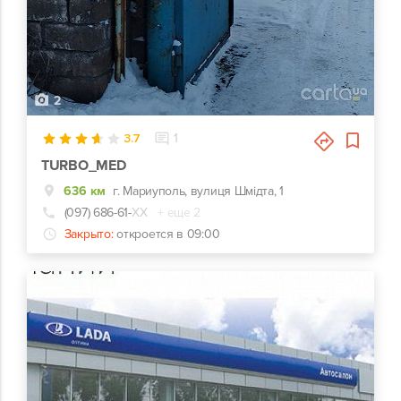
2
3.7
1
TURBO_MED
636 км
г. Мариуполь, вулиця Шмідта, 1
(097) 686-61-
ХХ
+ еще 2
Закрыто:
откроется в 09:00