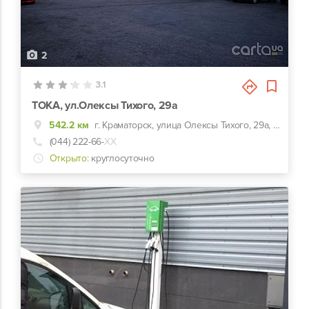
2
3.1
TOKA, ул.Олексы Тихого, 29а
542.2 км
г. Краматорск, улица Олексы Тихого, 29а, АЗС Парралель
(044) 222-66-
ХХ
Открыто:
круглосуточно