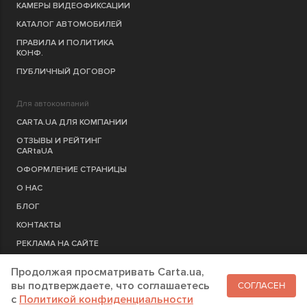
КАМЕРЫ ВИДЕОФИКСАЦИИ
КАТАЛОГ АВТОМОБИЛЕЙ
ПРАВИЛА И ПОЛИТИКА
КОНФ.
ПУБЛИЧНЫЙ ДОГОВОР
Для автокомпаний
CARTA.UA ДЛЯ КОМПАНИИ
ОТЗЫВЫ И РЕЙТИНГ
CARtaUA
ОФОРМЛЕНИЕ СТРАНИЦЫ
О НАС
БЛОГ
КОНТАКТЫ
РЕКЛАМА НА САЙТЕ
Продолжая просматривать Carta.ua,
РЕГИСТРАЦИЯ
КОМПАНИЮ
вы подтверждаете, что соглашаетесь
СОГЛАСЕН
c
Политикой конфиденциальности