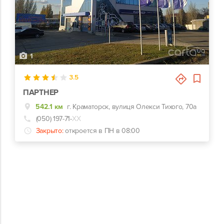
1
3.5
ПАРТНЕР
542.1 км
г. Краматорск, вулиця Олекси Тихого, 70а
(050) 197-71-
ХХ
Закрыто:
откроется в ПН в 08:00