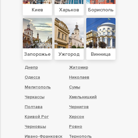
Киев
Харьков
Борисполь
Запорожье
Ужгород
Винница
Днепр
Житомир
Одесса
Николаев
Мелитополь
Сумы
Черкассы
Хмельницкий
Полтава
Чернигов
Кривой Рог
Херсон
Черновцы
Ровно
Ивано-Франковск
Тернополь