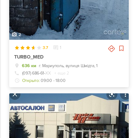
2
3.7
1
TURBO_MED
636 км
г. Мариуполь, вулиця Шмідта, 1
(097) 686-61-
ХХ
+ еще 2
Открыто:
09:00 - 18:00