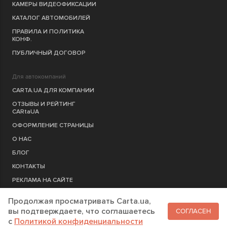
КАМЕРЫ ВИДЕОФИКСАЦИИ
КАТАЛОГ АВТОМОБИЛЕЙ
ПРАВИЛА И ПОЛИТИКА
КОНФ.
ПУБЛИЧНЫЙ ДОГОВОР
Для автокомпаний
CARTA.UA ДЛЯ КОМПАНИИ
ОТЗЫВЫ И РЕЙТИНГ
CARtaUA
ОФОРМЛЕНИЕ СТРАНИЦЫ
О НАС
БЛОГ
КОНТАКТЫ
РЕКЛАМА НА САЙТЕ
Продолжая просматривать Carta.ua,
РЕГИСТРАЦИЯ
КОМПАНИЮ
вы подтверждаете, что соглашаетесь
СОГЛАСЕН
c
Политикой конфиденциальности