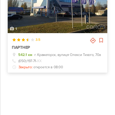
1
3.5
ПАРТНЕР
542.1 км
г. Краматорск, вулиця Олекси Тихого, 70а
(050) 197-71-
ХХ
Закрыто:
откроется в 08:00