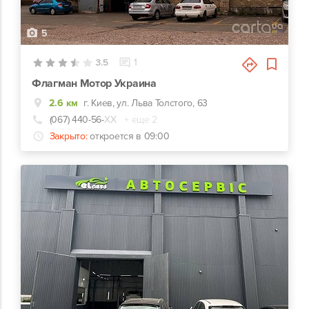
5
3.5
1
Флагман Мотор Украина
2.6 км
г. Киев, ул. Льва Толстого, 63
(067) 440-56-
ХХ
+ еще 2
Закрыто:
откроется в 09:00