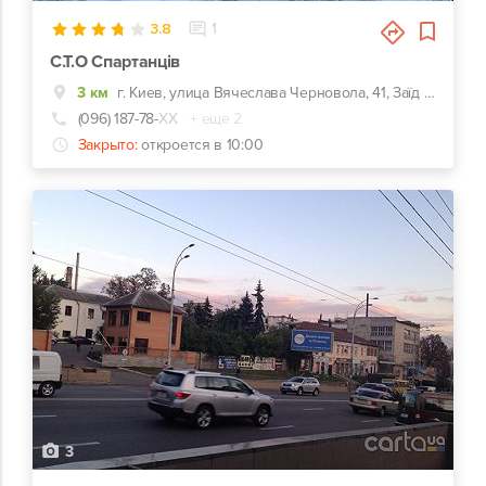
3.8
1
С.Т.О Спартанців
3 км
г. Киев, улица Вячеслава Черновола, 41, Заїд під шлагбаум, після правіше та вниз до упора, червоні ворота
(096) 187-78-
ХХ
+ еще 2
Закрыто:
откроется в 10:00
3