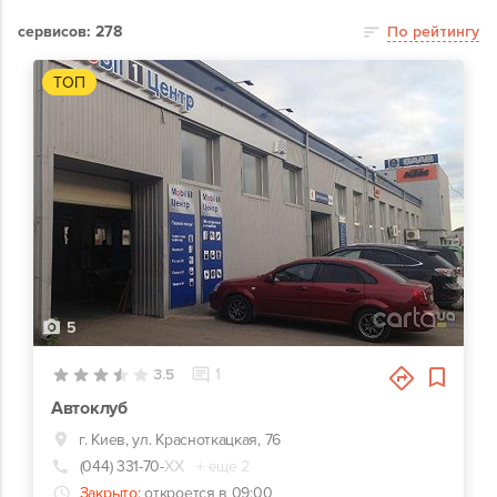
сервисов: 278
По рейтингу
ТОП
5
3.5
1
Автоклуб
г. Киев, ул. Красноткацкая, 76
(044) 331-70-
ХХ
+ еще 2
Закрыто:
откроется в 09:00