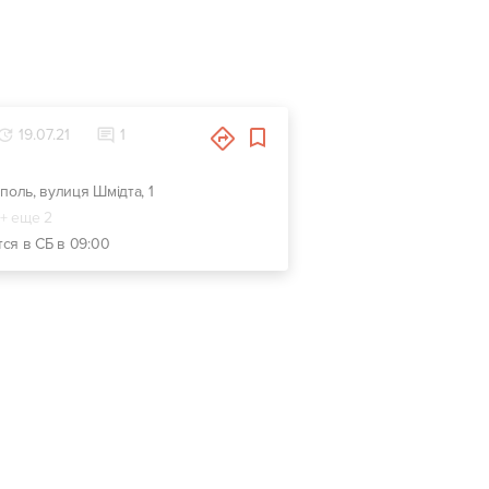
19.07.21
1
уполь, вулиця Шмідта, 1
+ еще 2
тся в СБ в 09:00