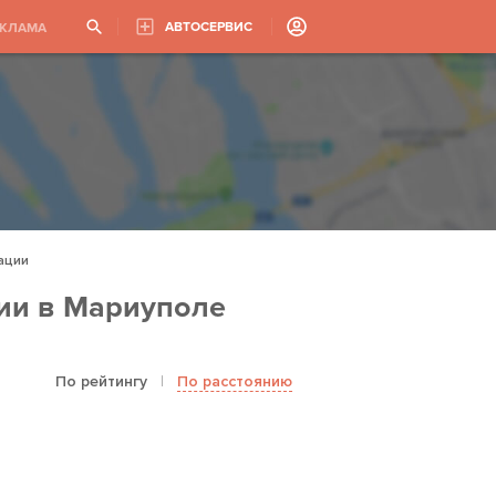
АВТОСЕРВИС
ЕКЛАМА
ации
ии в Мариуполе
По рейтингу
|
По расстоянию