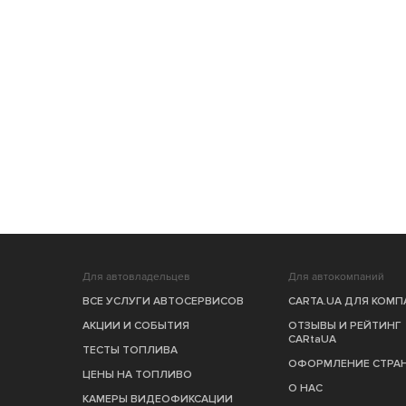
Для автовладельцев
Для автокомпаний
ВСЕ УСЛУГИ АВТОСЕРВИСОВ
CARTA.UA ДЛЯ КОМ
АКЦИИ И СОБЫТИЯ
ОТЗЫВЫ И РЕЙТИНГ
CARtaUA
ТЕСТЫ ТОПЛИВА
ОФОРМЛЕНИЕ СТРА
ЦЕНЫ НА ТОПЛИВО
О НАС
КАМЕРЫ ВИДЕОФИКСАЦИИ