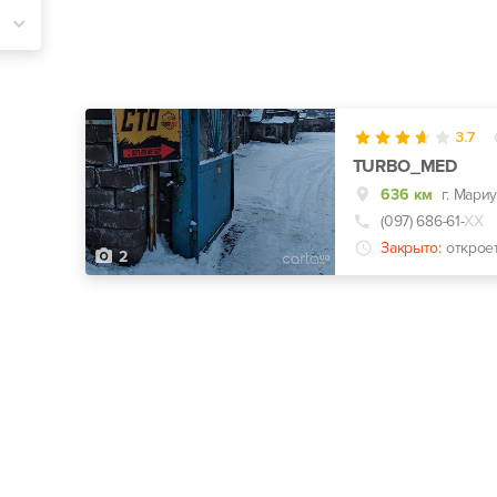
3.7
TURBO_MED
636 км
г. Мари
(097) 686-61-
ХХ
Закрыто:
открое
2