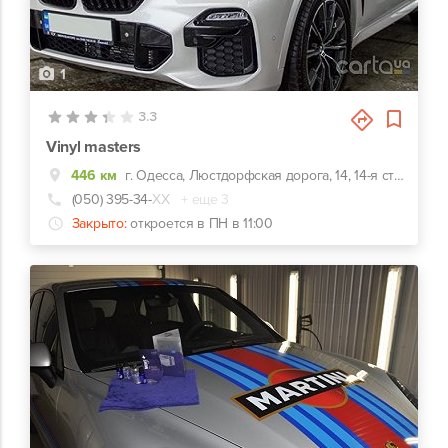
1
3.3
Vinyl masters
446 км
г. Одесса, Люстдорфская дорога, 14, 14-я станция Люстдорфской дороги, остановка Арсенал
(050) 395-34-
ХХ
+ еще 3
Закрыто:
откроется в ПН в 11:00