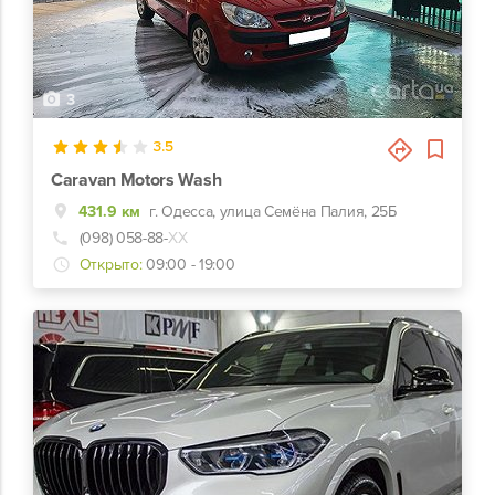
3
3.5
Caravan Motors Wash
431.9 км
г. Одесса, улица Семёна Палия, 25Б
(098) 058-88-
ХХ
Открыто:
09:00 - 19:00