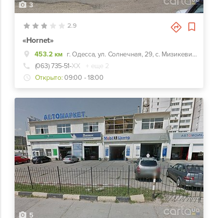
3
2.9
«Hornet»
453.2 км
г. Одесса, ул. Солнечная, 29, с. Мизикевича
(063) 735-51-
ХХ
+ еще 2
Открыто:
09:00 - 18:00
5