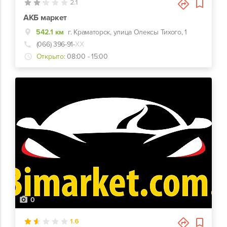
2.1
АКБ маркет
542.1 км
г. Краматорск, улица Олексы Тихого, 1
(066) 396-91-
ХХ
Открыто:
08:00 - 15:00
0
1.6