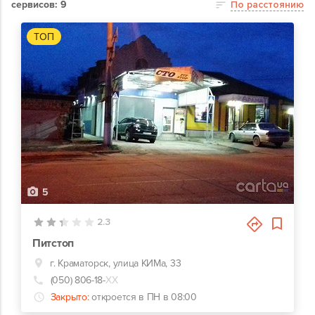
сервисов: 9
По расстоянию
ТОП
5
2.3
Питстоп
г. Краматорск, улица КИМа, 33
(050) 806-18-
ХХ
Закрыто:
откроется в ПН в 08:00