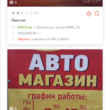
5
2.3
Питстоп
542.5 км
г. Краматорск, улица КИМа, 33
(050) 806-18-
ХХ
Закрыто:
откроется в ПН в 08:00
6