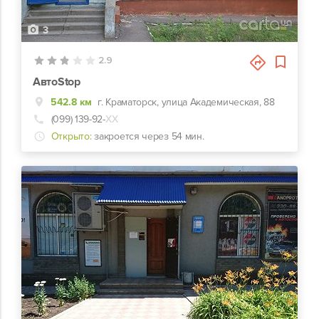
3
2.9
АвтоStop
542.8 км
г. Краматорск, улица Академическая, 88
(099) 139-92-
ХХ
Открыто:
закроется через 54 мин.