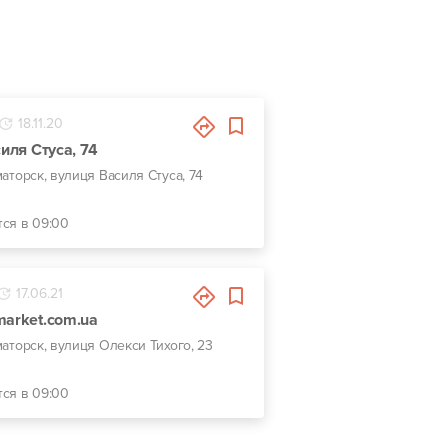
18.11.20
силя Стуса, 74
маторск, вулиця Василя Стуса, 74
тся в 09:00
17.06.21
market.com.ua
маторск, вулиця Олекси Тихого, 23
тся в 09:00