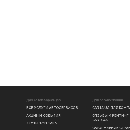
Для автовладельцев
Для автокомпаний
ВСЕ УСЛУГИ АВТОСЕРВИСОВ
CARTA.UA ДЛЯ КОМ
АКЦИИ И СОБЫТИЯ
ОТЗЫВЫ И РЕЙТИНГ
CARtaUA
ТЕСТЫ ТОПЛИВА
ОФОРМЛЕНИЕ СТРА