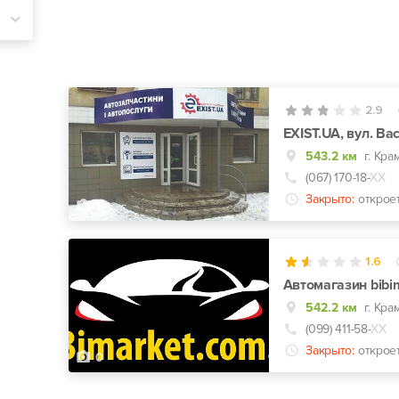
2.9
EXIST.UA, вул. Ва
543.2 км
г. Кра
(067) 170-18-
ХХ
Закрыто:
открое
1
1.6
Автомагазин bibi
542.2 км
г. Кра
(099) 411-58-
ХХ
Закрыто:
открое
0