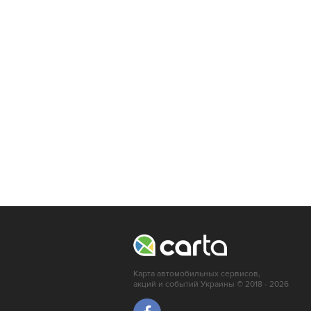
Львов
Кропивницкий
Луцк
Мариуполь
Ирпень
Краматорск
Карта автомобильных сервисов,
акций и событий Украины © 2018 - 2026