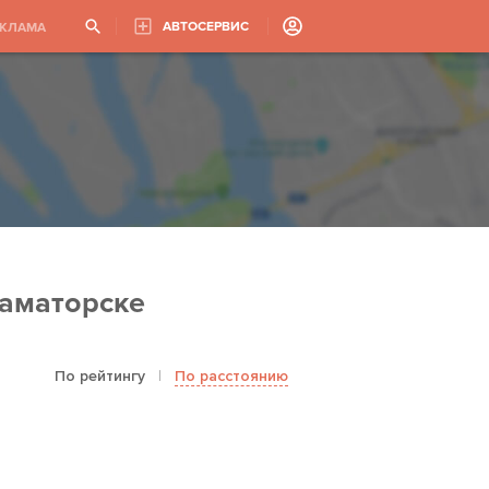
АВТОСЕРВИС
ЕКЛАМА
раматорске
По рейтингу
|
По расстоянию