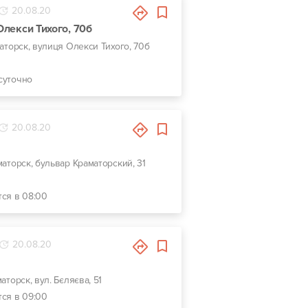
20.08.20
 Олекси Тихого, 70б
маторск, вулиця Олекси Тихого, 70б
суточно
20.08.20
аматорск, бульвар Краматорский, 31
тся в 08:00
20.08.20
маторск, вул. Бєляєва, 51
тся в 09:00