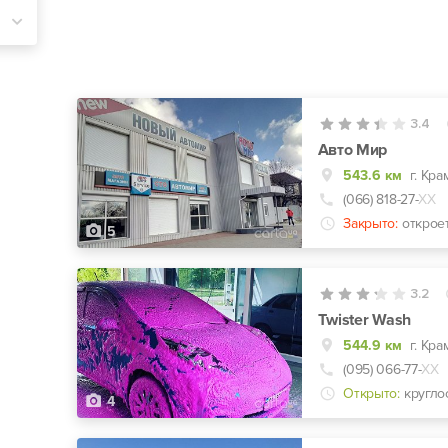
3.4
Авто Мир
543.6 км
г. Кр
(066) 818-27-
ХХ
Закрыто:
открое
5
3.2
Twister Wash
544.9 км
г. Кр
(095) 066-77-
ХХ
Открыто:
кругло
4