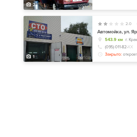
2
2.0
Автомойка, ул. Я
543.9 км
г. Кр
(095) 011-82-
ХХ
Закрыто:
открое
1