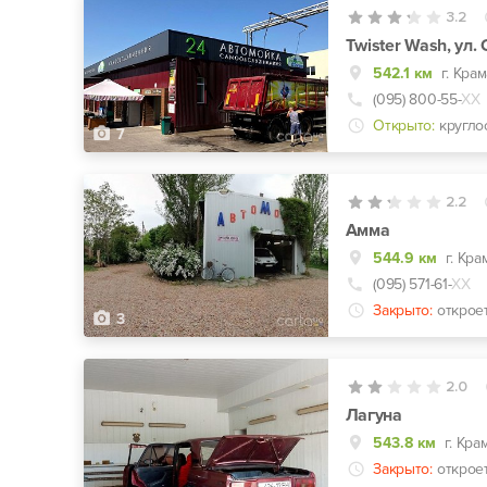
3.2
Twister Wash, ул.
542.1 км
г. Кра
(095) 800-55-
ХХ
Открыто:
кругло
7
2.2
Амма
544.9 км
г. Кр
(095) 571-61-
ХХ
Закрыто:
открое
3
2.0
Лагуна
543.8 км
г. Кра
Закрыто:
открое