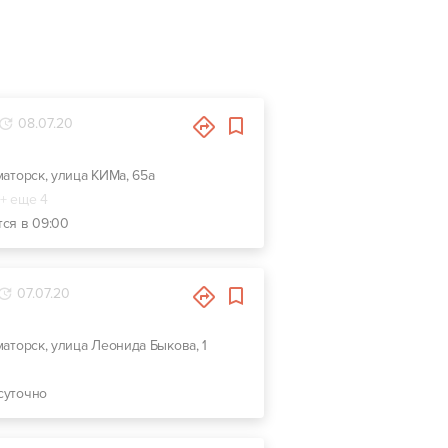
08.07.20
аматорск, улица КИМа, 65а
+ еще 4
тся в 09:00
07.07.20
аматорск, улица Леонида Быкова, 1
суточно