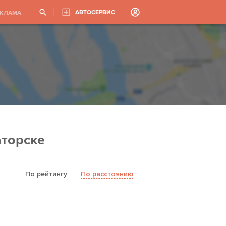
АВТОСЕРВИС
ЕКЛАМА
аторске
По рейтингу
|
По расстоянию