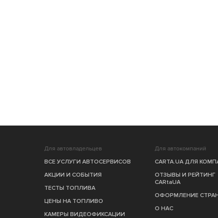
Для автовладельцев
Для автокомпаний
ВСЕ УСЛУГИ АВТОСЕРВИСОВ
CARTA.UA ДЛЯ КОМ
АКЦИИ И СОБЫТИЯ
ОТЗЫВЫ И РЕЙТИНГ
CARtaUA
ТЕСТЫ ТОПЛИВА
ОФОРМЛЕНИЕ СТРА
ЦЕНЫ НА ТОПЛИВО
О НАС
КАМЕРЫ ВИДЕОФИКСАЦИИ