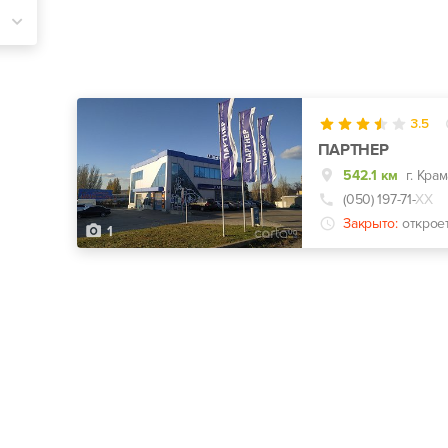
3.5
ПАРТНЕР
542.1 км
г. Кра
(050) 197-71-
ХХ
Закрыто:
открое
1