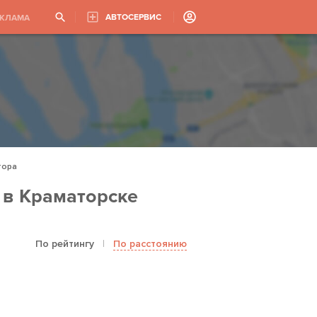
АВТОСЕРВИС
ЕКЛАМА
тора
 в Краматорске
По рейтингу
|
По расстоянию