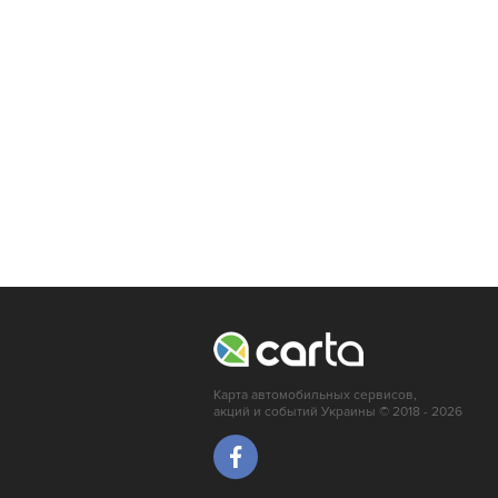
Ивано-Франковск
Львов
Кропивницкий
Мариуполь
Ирпень
Краматорск
Карта автомобильных сервисов,
акций и событий Украины © 2018 - 2026