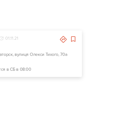
01.11.21
маторск, вулиця Олекси Тихого, 70а
тся в СБ в 08:00