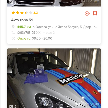
1
3.3
Avto zona 51
445.7 км
г. Одесса, улица Якова Бреуса, 5, Двор , второй бокс слева
(063) 763-29-
ХХ
+ еще 2
Открыто:
09:00 - 20:00
2