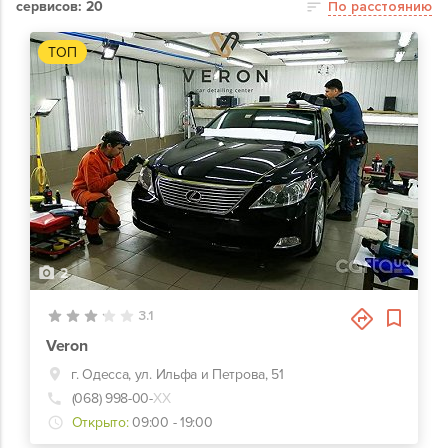
сервисов: 20
По расстоянию
ТОП
2
3.1
Veron
г. Одесса, ул. Ильфа и Петрова, 51
(068) 998-00-
ХХ
Открыто:
09:00 - 19:00