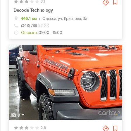
3.1
Decode Technology
446.1 км
г. Одесса, ул. Краснова, 3а
(048) 788-22-
ХХ
Открыто:
09:00 - 19:00
3
2.9