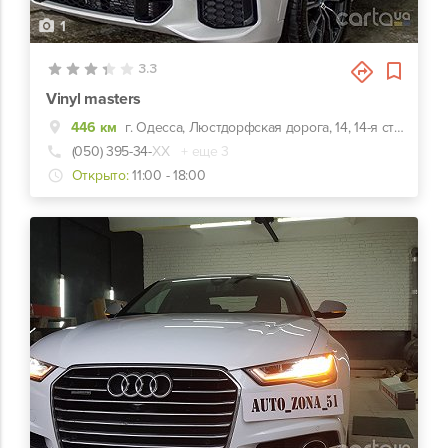
1
3.3
Vinyl masters
446 км
г. Одесса, Люстдорфская дорога, 14, 14-я станция Люстдорфской дороги, остановка Арсенал
(050) 395-34-
ХХ
+ еще 3
Открыто:
11:00 - 18:00