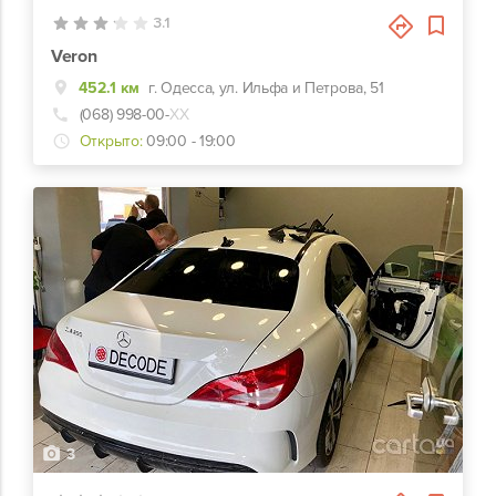
3.1
Veron
452.1 км
г. Одесса, ул. Ильфа и Петрова, 51
(068) 998-00-
ХХ
Открыто:
09:00 - 19:00
3