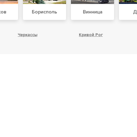
ков
Борисполь
Винница
Д
Черкассы
Кривой Рог