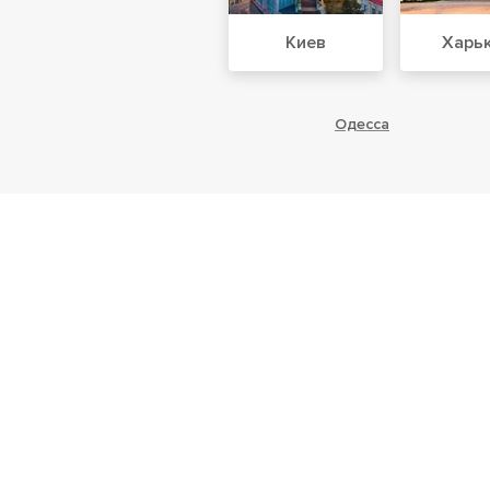
Киев
Харь
Одесса