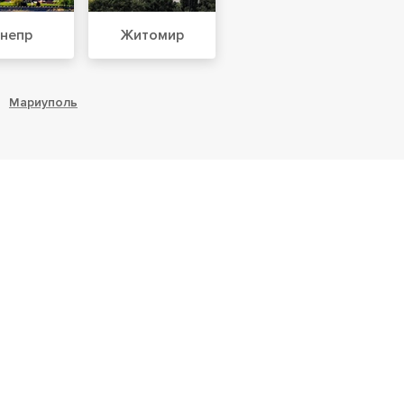
непр
Житомир
Мариуполь