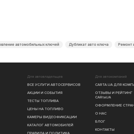
овление автомобильных ключей
Дубликат авто ключа
Ремонт 
Для автовладельцев
Для автокомпаний
ВСЕ УСЛУГИ АВТОСЕРВИСОВ
CARTA.UA ДЛЯ КОМ
АКЦИИ И СОБЫТИЯ
ОТЗЫВЫ И РЕЙТИНГ
CARtaUA
ТЕСТЫ ТОПЛИВА
ОФОРМЛЕНИЕ СТРА
ЦЕНЫ НА ТОПЛИВО
О НАС
КАМЕРЫ ВИДЕОФИКСАЦИИ
БЛОГ
КАТАЛОГ АВТОМОБИЛЕЙ
КОНТАКТЫ
ПРАВИЛА И ПОЛИТИКА