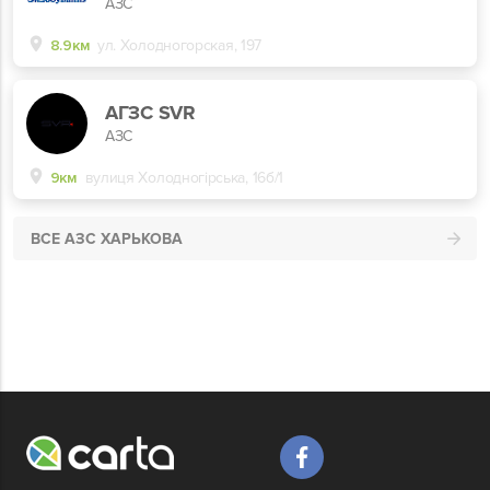
АЗС
8.9км
ул. Холодногорская, 197
АГЗС SVR
АЗС
9км
вулиця Холодногірська, 16б/1
ВСЕ АЗС ХАРЬКОВА