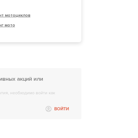
нт мотоциклов
нг мото
тивных акций или
тия, необходимо войти как
ВОЙТИ