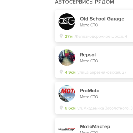
АВТОСЕРВИСЫ РЯДОМ
Old School Garage
Мото СТО
27м
Железнодорожное шоссе, 4
Repsol
Мото СТО
4.9км
улица Березняковская, 27
ProMoto
Мото СТО
6.6км
ул. Академика Заболотного, 3
МотоМастер
Мото СТО