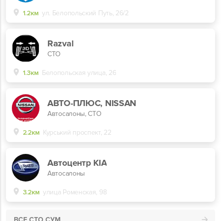
1.2км
ул. Белопольский Путь, 26/2
Razval
СТО
1.3км
Белопольская улица, 26
АВТО-ПЛЮС, NISSAN
Автосалоны, СТО
2.2км
Курський проспект, 22
Автоцентр KIA
Автосалоны
3.2км
улица Роменская, 98
ВСЕ СТО СУМ