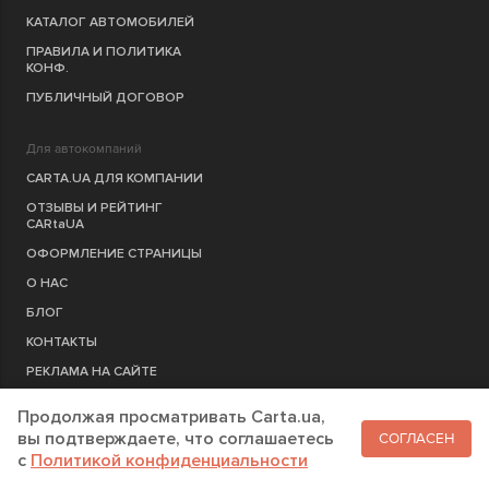
КАТАЛОГ АВТОМОБИЛЕЙ
ПРАВИЛА И ПОЛИТИКА
КОНФ.
ПУБЛИЧНЫЙ ДОГОВОР
Для автокомпаний
CARTA.UA ДЛЯ КОМПАНИИ
ОТЗЫВЫ И РЕЙТИНГ
CARtaUA
ОФОРМЛЕНИЕ СТРАНИЦЫ
О НАС
БЛОГ
КОНТАКТЫ
РЕКЛАМА НА САЙТЕ
Продолжая просматривать Carta.ua,
РЕГИСТРАЦИЯ
КОМПАНИЮ
вы подтверждаете, что соглашаетесь
СОГЛАСЕН
c
Политикой конфиденциальности