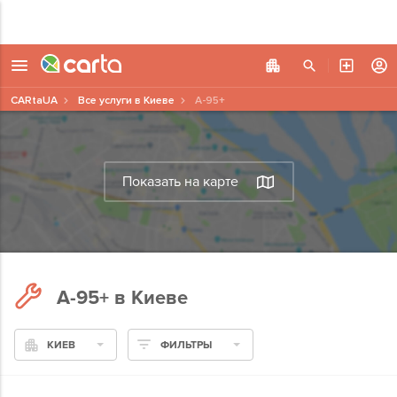
CARtaUA
Все услуги в Киеве
А-95+
Показать на карте
А-95+ в Киеве
КИЕВ
ФИЛЬТРЫ