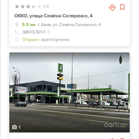
3.3
ОККО, улица Семёна Скляренко, 4
5.9 км
г. Киев, ул. Семёна Скляренко, 4
0(800)-501-1
ХХ
Открыто:
круглосуточно
1