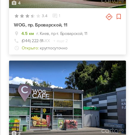
4
3.4
1
WOG, пр. Броварской, 11
4.5 км
г. Киев, пр-т. Броварской, 11
(044) 222-91-
ХХ
+ еще 2
Открыто:
круглосуточно
2